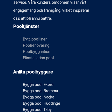
service. Våra kunders omdömen visar vårt
branschstandarder och alltid uppdaterade med
engagemang och framgång, vilket inspirerar
den senaste tekniken och de bästa
arbetsmetoderna. När du väljer oss kan du vara
oss att bli ännu bättre.
trygg med att arbetet utförs av kunniga och
Pooltjänster
professionella experter.
Byta poolliner
Poolrenovering
Poolbyggnation
Elinstallation pool
Anlita poolbyggare
Bygga pool Ekerö
Bygga pool Bromma
Bygga pool Nacka
Bygga pool Huddinge
Bygga pool Täby