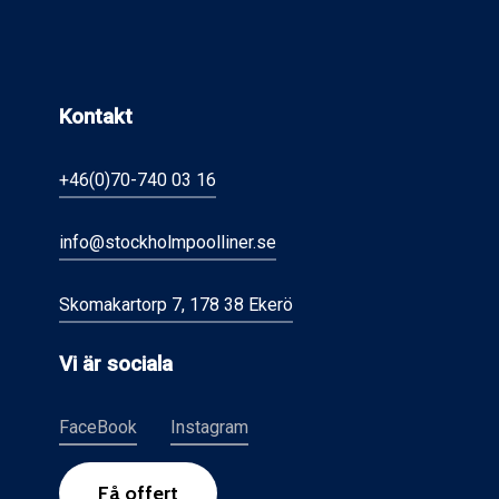
Kontakt
+46(0)70-740 03 16
info@stockholmpoolliner.se
Skomakartorp 7, 178 38 Ekerö
Vi är sociala
FaceBook
Instagram
F
å
o
f
f
e
r
t